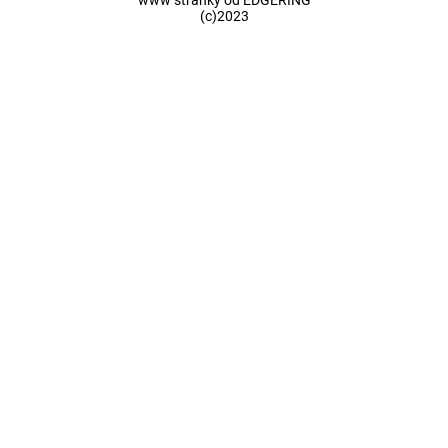
www stránky od EDGERING
(c)2023