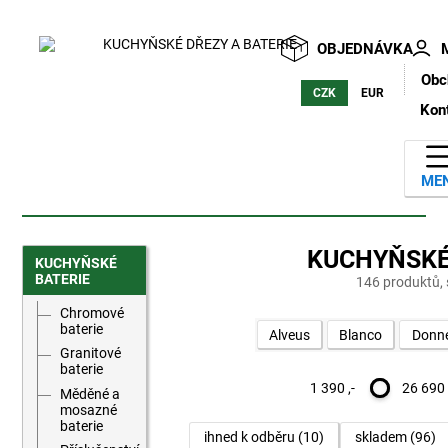
OBJEDNÁVKA
Obc
CZK
EUR
Kon
ME
KUCHYŇSKÉ
KUCHYŇSKÉ
BATERIE
146 produktů, s
Chromové
baterie
Alveus
Blanco
Donn
Granitové
baterie
1 390 ,-
26 690 
Měděné a
mosazné
baterie
ihned k odběru
(10)
skladem
(96)