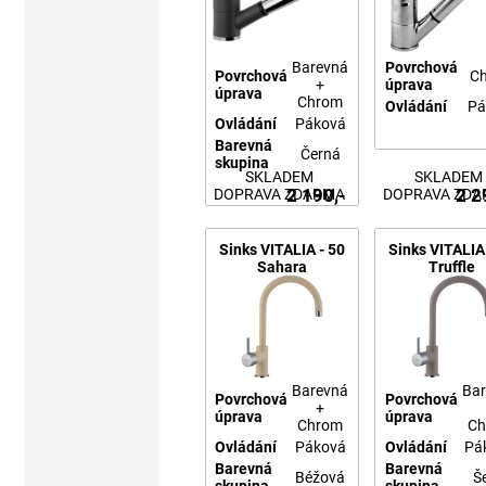
Barevná
Povrchová
Povrchová
C
+
úprava
úprava
Chrom
Ovládání
Pá
Ovládání
Páková
Barevná
Černá
skupina
SKLADEM
SKLADEM
2 190,-
2 2
DOPRAVA ZDARMA
DOPRAVA ZD
Sinks VITALIA - 50
Sinks VITALIA
Sahara
Truffle
Barevná
Bar
Povrchová
Povrchová
+
úprava
úprava
Chrom
Ch
Ovládání
Páková
Ovládání
Pá
Barevná
Barevná
Béžová
Š