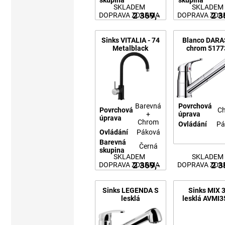
skupina
skupina
SKLADEM
SKLADEM
2 369,-
2 3
DOPRAVA ZDARMA
DOPRAVA ZD
Sinks VITALIA - 74
Blanco DARA
Metalblack
chrom 5177
Barevná
Povrchová
Povrchová
C
+
úprava
úprava
Chrom
Ovládání
Pá
Ovládání
Páková
Barevná
Černá
skupina
SKLADEM
SKLADEM
2 369,-
2 3
DOPRAVA ZDARMA
DOPRAVA ZD
Sinks LEGENDA S
Sinks MIX 
lesklá
lesklá AVMI