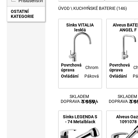
Příslušenství
ÚVOD
\ KUCHYŇSKÉ BATERIE
(146)
OSTATNÍ
KATEGORIE
Sinks VITALIA
Alveus BATE
lesklá
ANGEL F
Povrchová
Povrchová
Chrom
C
úprava
úprava
Ovládání
Páková
Ovládání
Pá
SKLADEM
SKLADEM
1 959,-
1 9
DOPRAVA ZDARMA
DOPRAVA ZD
Sinks LEGENDA S
Alveus Oa
- 74 Metalblack
1091078