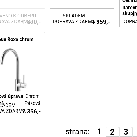
Ovládá
Barev
skupi
VENO K ODBĚRU
SKLADEM
S
1 890,-
1 959,-
RAVA ZDARMA
DOPRAVA ZDARMA
DOPR
eus Roxa chrom
ová úprava
Chrom
ní
Páková
LADEM
2 366,-
VA ZDARMA
strana:
1
2
3