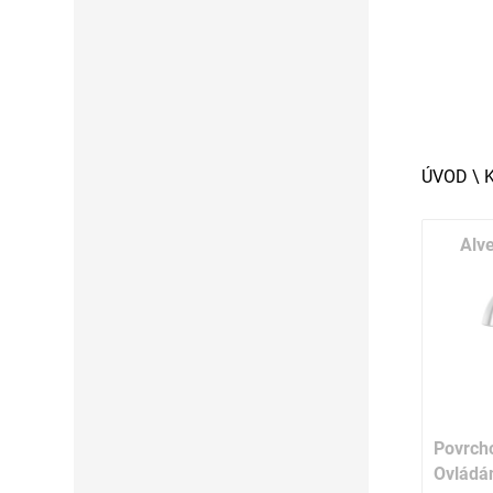
ÚVOD
\
Alv
Povrch
Ovládá