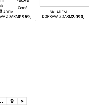
ní
Páková
ná
Černá
na
KLADEM
SKLADEM
1 959,-
2 090,-
AVA ZDARMA
DOPRAVA ZDARMA
..
9
>