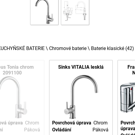
KUCHYŇSKÉ BATERIE
\
Chromové baterie
\
Baterie klasické
(42)
eus Tonia chrom
Sinks VITALIA lesklá
Fra
2091100
ová úprava
Chrom
Povrchová úprava
Chrom
Povrc
úprav
ní
Páková
Ovládání
Páková