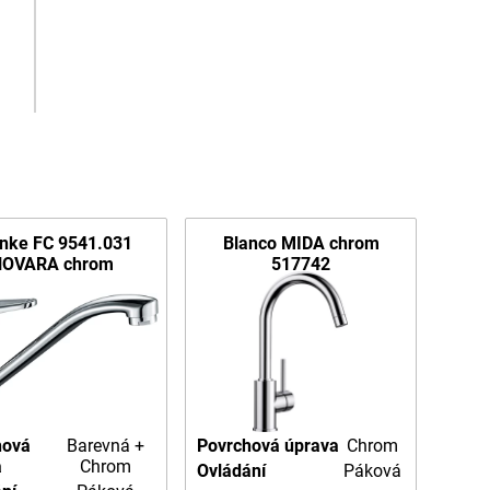
nke FC 9541.031
Blanco MIDA chrom
NOVARA chrom
517742
hová
Barevná +
Povrchová úprava
Chrom
a
Chrom
Ovládání
Páková