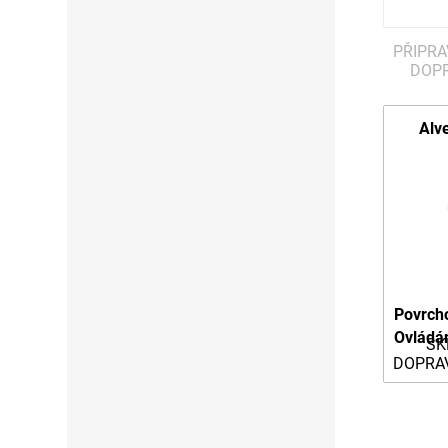
PŘIPRA
DOP
Alv
Povrch
Ovládá
SK
DOPRA