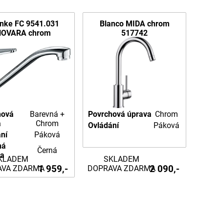
nke FC 9541.031
Blanco MIDA chrom
NOVARA chrom
517742
hová
Barevná +
Povrchová úprava
Chrom
a
Chrom
Ovládání
Páková
ní
Páková
ná
Černá
na
KLADEM
SKLADEM
1 959,-
2 090,-
AVA ZDARMA
DOPRAVA ZDARMA