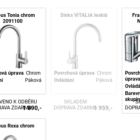
eus Tonia chrom
Sinks VITALIA lesklá
Fra
2091100
ová úprava
Chrom
Povrchová úprava
Chrom
Povrc
úprav
ní
Páková
Ovládání
Páková
Ovládá
Barev
skupi
VENO K ODBĚRU
SKLADEM
S
1 890,-
1 959,-
RAVA ZDARMA
DOPRAVA ZDARMA
DOPR
eus Roxa chrom