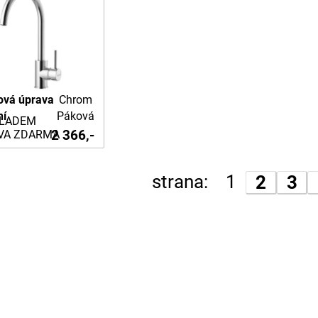
ová úprava
Chrom
ní
Páková
LADEM
2 366,-
VA ZDARMA
strana:
1
2
3
www stránky od EDGERING
(c)2023