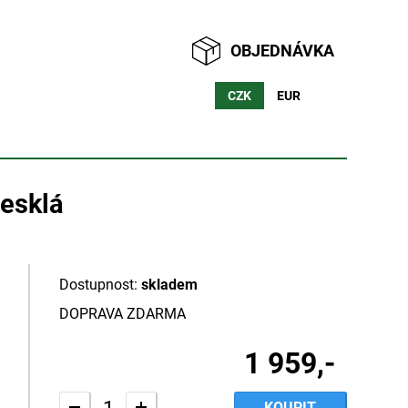
OBJEDNÁVKA
CZK
EUR
lesklá
Dostupnost:
skladem
DOPRAVA ZDARMA
1 959,-
KOUPIT
-
+