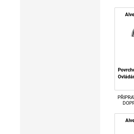
Alv
Povrch
Ovládá
PŘIPRA
DOP
Alv