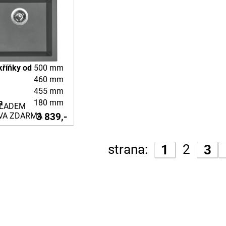
kříňky od
500 mm
460 mm
455 mm
a
180 mm
LADEM
3 839,-
VA ZDARMA
strana:
2
1
3