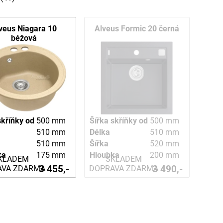
veus Niagara 10
Alveus Formic 20 černá
béžová
skříňky od
500 mm
Šířka skříňky od
500 mm
510 mm
Délka
510 mm
510 mm
Šířka
520 mm
ka
175 mm
Hloubka
200 mm
KLADEM
SKLADEM
3 455,-
3 490,-
AVA ZDARMA
DOPRAVA ZDARMA