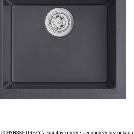
KUCHYŇSKÉ DŘEZY
\
Granitové dřezy
\
Jednodřezy bez odkap