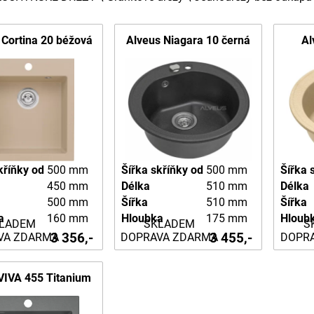
 Cortina 20 béžová
Alveus Niagara 10 černá
Al
kříňky od
500 mm
Šířka skříňky od
500 mm
Šířka 
450 mm
Délka
510 mm
Délka
500 mm
Šířka
510 mm
Šířka
a
160 mm
Hloubka
175 mm
Hloub
LADEM
SKLADEM
S
3 356,-
3 455,-
VA ZDARMA
DOPRAVA ZDARMA
DOPR
VIVA 455 Titanium