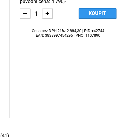
původní cena:
4 790,-
KOUPIT
-
+
Cena bez DPH 21%: 2 884,30 | PID +42744
EAN: 3838997454295 | PNO: 1107890
u
(41)